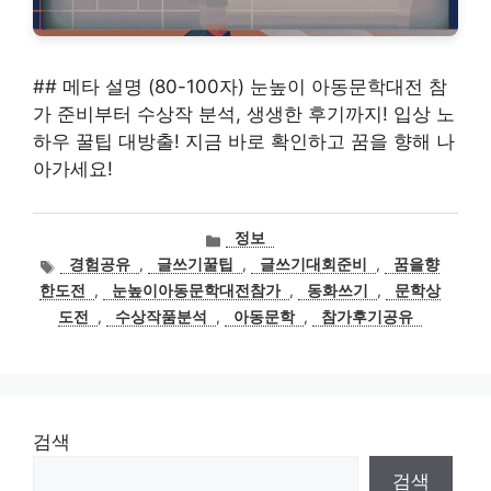
## 메타 설명 (80-100자) 눈높이 아동문학대전 참
가 준비부터 수상작 분석, 생생한 후기까지! 입상 노
하우 꿀팁 대방출! 지금 바로 확인하고 꿈을 향해 나
아가세요!
카
정보
테
태
경험공유
,
글쓰기꿀팁
,
글쓰기대회준비
,
꿈을향
고
그
한도전
,
눈높이아동문학대전참가
,
동화쓰기
,
문학상
리
도전
,
수상작품분석
,
아동문학
,
참가후기공유
검색
검색