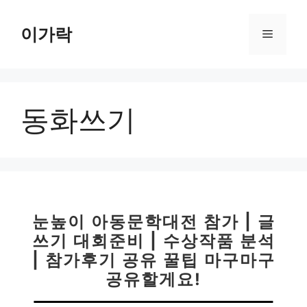
컨
텐
이가락
메
츠
로
뉴
건
너
동화쓰기
뛰
기
눈높이 아동문학대전 참가 | 글
쓰기 대회준비 | 수상작품 분석
| 참가후기 공유 꿀팁 마구마구
공유할게요!