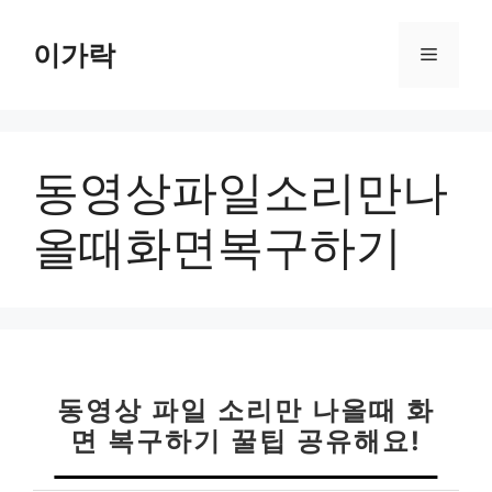
컨
텐
이가락
메
츠
로
뉴
건
너
동영상파일소리만나
뛰
기
올때화면복구하기
동영상 파일 소리만 나올때 화
면 복구하기 꿀팁 공유해요!