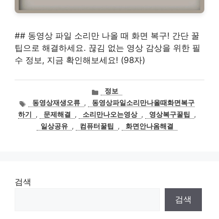
## 동영상 파일 소리만 나올 때 화면 복구! 간단 꿀
팁으로 해결하세요. 끊김 없는 영상 감상을 위한 필
수 정보, 지금 확인해보세요! (98자)
카
정보
테
태
동영상재생오류
,
동영상파일소리만나올때화면복구
고
그
하기
,
문제해결
,
소리만나오는영상
,
영상복구꿀팁
,
리
일상공유
,
컴퓨터꿀팁
,
화면안나옴해결
검색
검색