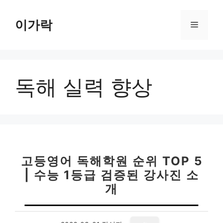
컨
텐
이가락
메
츠
로
뉴
건
너
독해 실력 향상
뛰
기
고등영어 독해학원 순위 TOP 5
| 수능 1등급 검증된 강사진 소
개