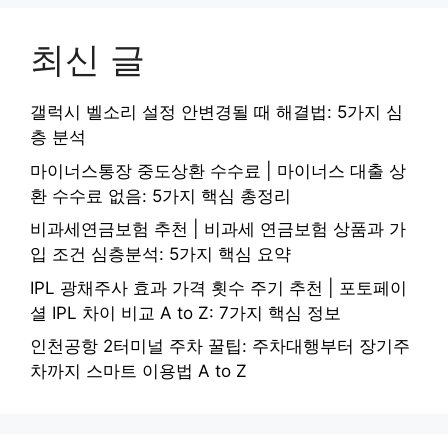
최신 글
갤럭시 벨소리 설정 안변경될 때 해결법: 5가지 심
층 분석
마이너스통장 중도상환 수수료 | 마이너스 대출 상
환 수수료 없음: 5가지 핵심 총정리
비과세연금보험 추천 | 비과세 연금보험 상품과 가
입 조건 심층분석: 5가지 핵심 요약
IPL 광채주사 효과 가격 횟수 주기 추천 | 포토페이
셜 IPL 차이 비교 A to Z: 7가지 핵심 정보
인천공항 2터미널 주차 꿀팁: 주차대행부터 장기주
차까지 스마트 이용법 A to Z