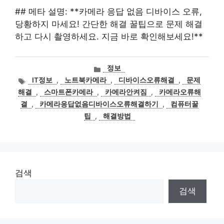
## 메타 설명: **카메라 응답 없음 디바이스 오류,
당황하지 마세요! 간단한 해결 꿀팁으로 문제 해결
하고 다시 촬영하세요. 지금 바로 확인해보세요!**
카
정보
테
태
IT정보
,
노트북카메라
,
디바이스오류해결
,
문제
고
그
해결
,
스마트폰카메라
,
카메라안켜짐
,
카메라오류해
리
결
,
카메라응답없음디바이스오류해결하기
,
컴퓨터꿀
팁
,
해결방법
검색
검색