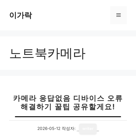
컨
텐
이가락
메
츠
로
뉴
건
너
노트북카메라
뛰
기
카메라 응답없음 디바이스 오류
해결하기 꿀팁 공유할게요!
2026-05-12
작성자:
writer