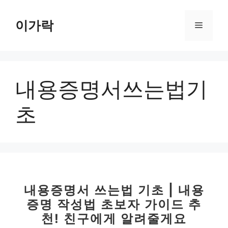
컨
텐
이가락
메
츠
로
뉴
건
너
내용증명서쓰는법기
뛰
기
초
내용증명서 쓰는법 기초 | 내용
증명 작성법 초보자 가이드 추
천! 친구에게 알려줄게요