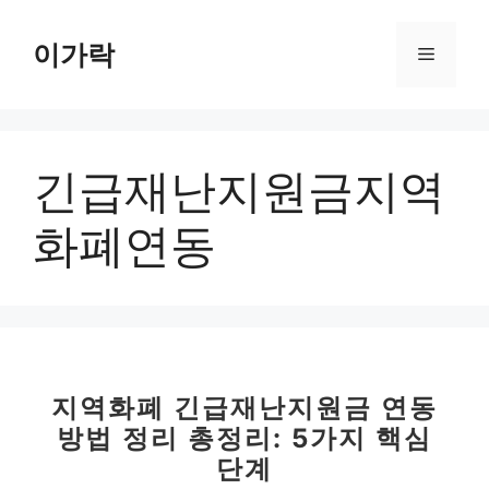
컨
텐
이가락
메
츠
로
뉴
건
너
긴급재난지원금지역
뛰
기
화폐연동
지역화폐 긴급재난지원금 연동
방법 정리 총정리: 5가지 핵심
단계