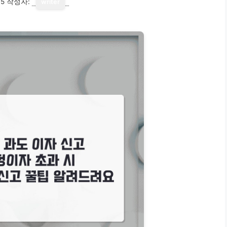
15
작성자:
writer