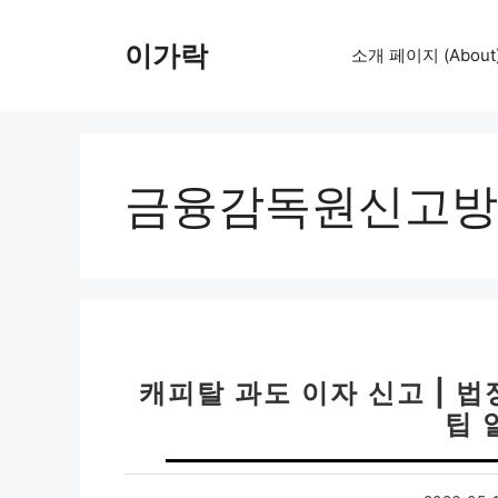
컨
텐
이가락
소개 페이지 (About
츠
로
건
너
뛰
금융감독원신고방
기
캐피탈 과도 이자 신고 | 
팁 