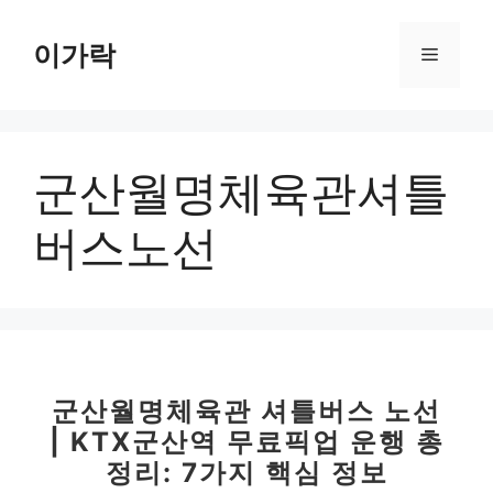
컨
텐
이가락
메
츠
로
뉴
건
너
군산월명체육관셔틀
뛰
기
버스노선
군산월명체육관 셔틀버스 노선
| KTX군산역 무료픽업 운행 총
정리: 7가지 핵심 정보