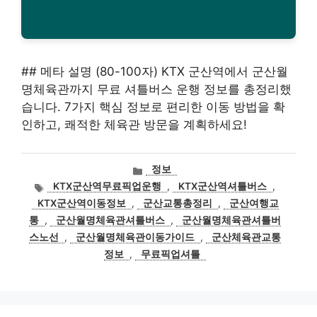
## 메타 설명 (80-100자) KTX 군산역에서 군산월
명체육관까지 무료 셔틀버스 운행 정보를 총정리했
습니다. 7가지 핵심 정보로 편리한 이동 방법을 확
인하고, 쾌적한 체육관 방문을 계획하세요!
카
정보
테
태
KTX군산역무료픽업운행
,
KTX군산역셔틀버스
,
고
그
KTX군산역이동정보
,
군산교통총정리
,
군산여행교
리
통
,
군산월명체육관셔틀버스
,
군산월명체육관셔틀버
스노선
,
군산월명체육관이동가이드
,
군산체육관교통
정보
,
무료픽업셔틀