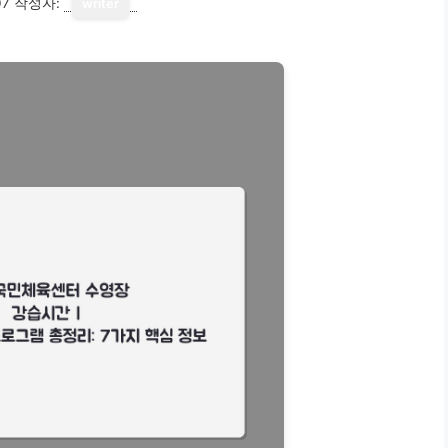
07
작성자:
writer