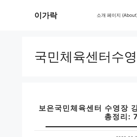
컨
텐
이가락
소개 페이지 (About
츠
로
건
너
뛰
국민체육센터수영
기
보은국민체육센터 수영장 강
총정리: 