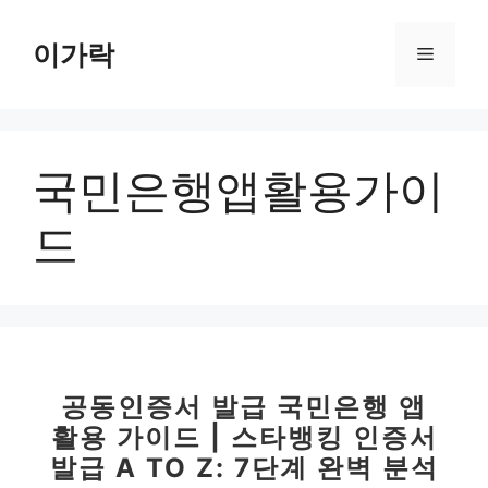
컨
텐
이가락
메
츠
로
뉴
건
너
국민은행앱활용가이
뛰
기
드
공동인증서 발급 국민은행 앱
활용 가이드 | 스타뱅킹 인증서
발급 A TO Z: 7단계 완벽 분석