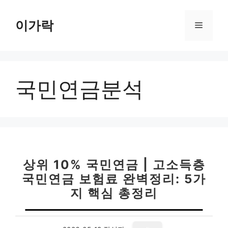
컨
텐
이가락
메
츠
로
뉴
건
너
국민연금분석
뛰
기
상위 10% 국민연금 | 고소득층
국민연금 보험료 완벽정리: 5가
지 핵심 총정리