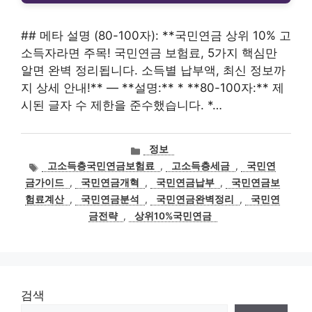
## 메타 설명 (80-100자): **국민연금 상위 10% 고
소득자라면 주목! 국민연금 보험료, 5가지 핵심만
알면 완벽 정리됩니다. 소득별 납부액, 최신 정보까
지 상세 안내!** — **설명:** * **80-100자:** 제
시된 글자 수 제한을 준수했습니다. *…
카
정보
테
태
고소득층국민연금보험료
,
고소득층세금
,
국민연
고
그
금가이드
,
국민연금개혁
,
국민연금납부
,
국민연금보
리
험료계산
,
국민연금분석
,
국민연금완벽정리
,
국민연
금전략
,
상위10%국민연금
검색