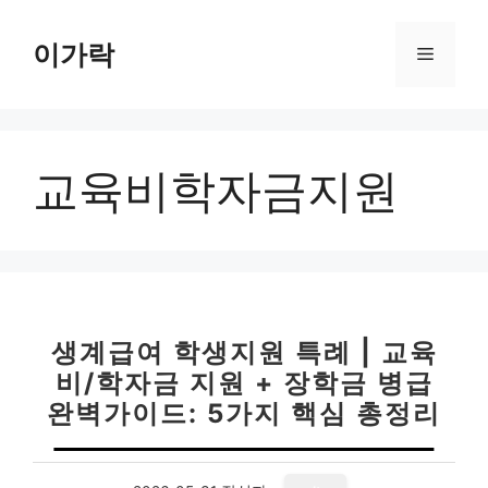
컨
텐
이가락
메
츠
로
뉴
건
너
교육비학자금지원
뛰
기
생계급여 학생지원 특례 | 교육
비/학자금 지원 + 장학금 병급
완벽가이드: 5가지 핵심 총정리