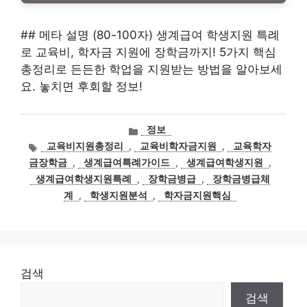
## 메타 설명 (80-100자) 생계급여 학생지원 특례
로 교육비, 학자금 지원에 장학금까지! 5가지 핵심
총정리로 든든한 학업을 지원받는 방법을 알아보세
요. 놓치면 후회할 정보!
카
정보
테
태
교육비지원총정리
,
교육비학자금지원
,
교육학자
고
그
금장학금
,
생계급여특례가이드
,
생계급여학생지원
,
리
생계급여학생지원특례
,
장학금병급
,
장학금병급체
계
,
학생지원분석
,
학자금지원핵심
검색
검색