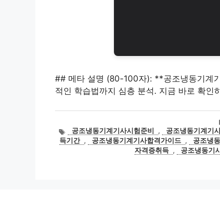
## 메타 설명 (80-100자): **공조냉동기
적인 학습법까지 심층 분석. 지금 바로 확인
태
공조냉동기계기사시험준비
,
공조냉동기계기
그
득기간
,
공조냉동기계기사합격가이드
,
공조냉
자격증취득
,
공조냉동기