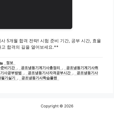
계기사 5개월 합격 전략! 시험 준비 기간, 공부 시간, 효율
하고 합격의 길을 열어보세요.**
카
정보
테
사준비기간
,
공조냉동기계기사총정리
,
공조냉동기계기사취
고
동기사공부방법
,
공조냉동기사자격공부시간
,
공조냉동기사
리
사필기실기
,
공조냉동기사학습플랜
Copyright © 2026