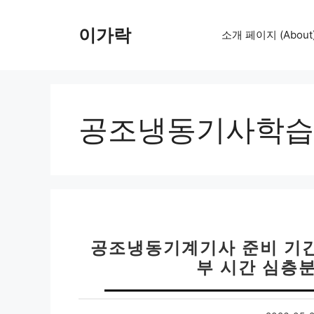
컨
텐
이가락
소개 페이지 (About
츠
로
건
너
뛰
공조냉동기사학습
기
공조냉동기계기사 준비 기간 
부 시간 심층분