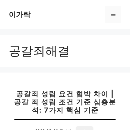
컨
텐
이가락
메
츠
로
뉴
건
너
공갈죄해결
뛰
기
공갈죄 성립 요건 협박 차이 |
공갈 죄 성립 조건 기준 심층분
석: 7가지 핵심 기준