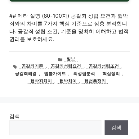
## 메타 설명 (80-100자) 공갈죄 성립 요건과 협박
죄와의 차이를 7가지 핵심 기준으로 심층 분석합니
다. 공갈죄 성립 조건, 기준을 명확히 이해하고 법적
권리를 보호하세요.
카
정보
테
태
공갈죄기준
,
공갈죄성립요건
,
공갈죄성립조건
,
고
그
공갈죄해결
,
법률가이드
,
죄성립분석
,
핵심정리
,
리
협박죄차이
,
협박차이
,
형법총정리
검색
검색