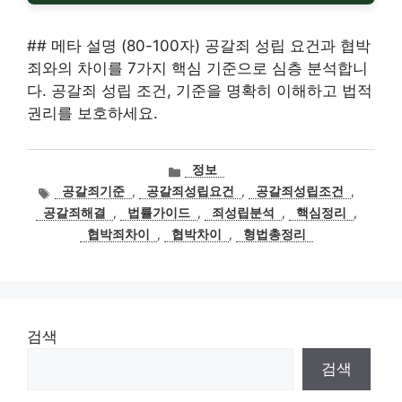
## 메타 설명 (80-100자) 공갈죄 성립 요건과 협박
죄와의 차이를 7가지 핵심 기준으로 심층 분석합니
다. 공갈죄 성립 조건, 기준을 명확히 이해하고 법적
권리를 보호하세요.
카
정보
테
태
공갈죄기준
,
공갈죄성립요건
,
공갈죄성립조건
,
고
그
공갈죄해결
,
법률가이드
,
죄성립분석
,
핵심정리
,
리
협박죄차이
,
협박차이
,
형법총정리
검색
검색