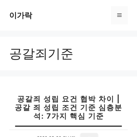
컨
텐
이가락
메
츠
로
뉴
건
너
공갈죄기준
뛰
기
공갈죄 성립 요건 협박 차이 |
공갈 죄 성립 조건 기준 심층분
석: 7가지 핵심 기준