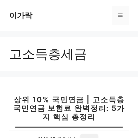
컨
텐
이가락
메
츠
로
뉴
건
너
고소득층세금
뛰
기
상위 10% 국민연금 | 고소득층
국민연금 보험료 완벽정리: 5가
지 핵심 총정리