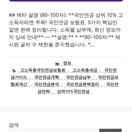
## 메타 설명 (80-100자): **국민연금 상위 10% 고
소득자라면 주목! 국민연금 보험료, 5가지 핵심만
알면 완벽 정리됩니다. 소득별 납부액, 최신 정보까
지 상세 안내!** — **설명:** * **80-100자:** 제
시된 글자 수 제한을 준수했습니다. *…
카
정보
테
태
고소득층국민연금보험료
,
고소득층세금
,
국민연
고
그
금가이드
,
국민연금개혁
,
국민연금납부
,
국민연금보
리
험료계산
,
국민연금분석
,
국민연금완벽정리
,
국민연
금전략
,
상위10%국민연금
검색