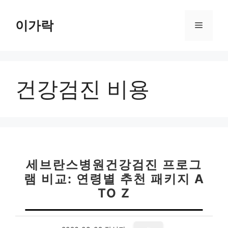
컨
텐
이가락
메
츠
로
뉴
건
너
건강검진 비용
뛰
기
세브란스병원건강검진 프로그
램 비교: 연령별 추천 패키지 A
TO Z