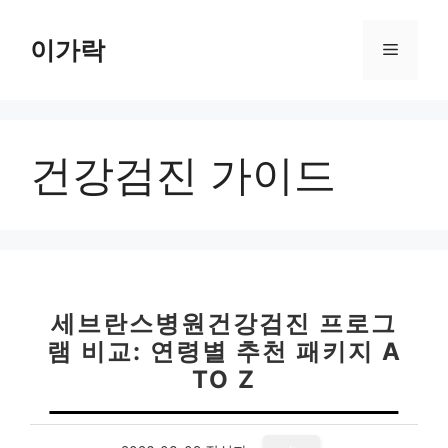
컨
텐
이가락
메
츠
로
뉴
건
너
건강검진 가이드
뛰
기
세브란스병원건강검진 프로그
램 비교: 연령별 추천 패키지 A
TO Z