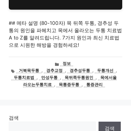
## 메타 설명 (80-100자) 목 뒤쪽 두통, 경추성 두
통의 원인을 파헤치고 목에서 올라오는 두통 치료법
A to Z를 알려드립니다. 7가지 원인과 최신 치료법
으로 시원한 해방을 경험하세요!
카
정보
테
태
거북목두통
,
경추교정
,
경추성두통
,
두통개선
,
고
그
두통치료법
,
만성두통
,
목뒤쪽두통원인
,
목에서올
리
라오는두통치료
,
목통증두통
,
통증관리
검색
검색