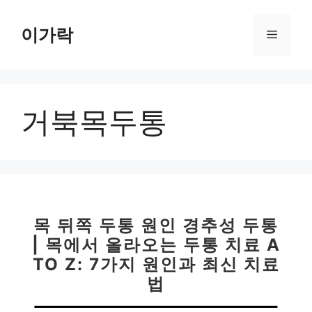
컨
텐
이가락
메
츠
로
뉴
건
너
거북목두통
뛰
기
목 뒤쪽 두통 원인 경추성 두통
| 목에서 올라오는 두통 치료 A
TO Z: 7가지 원인과 최신 치료
법