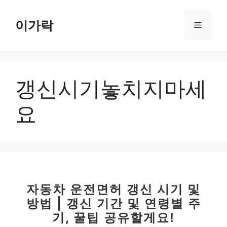
컨
텐
이가락
메
츠
로
뉴
건
너
갱신시기놓치지마세
뛰
기
요
자동차 운전면허 갱신 시기 및
방법 | 갱신 기간 및 연령별 주
기, 꿀팁 공유할게요!