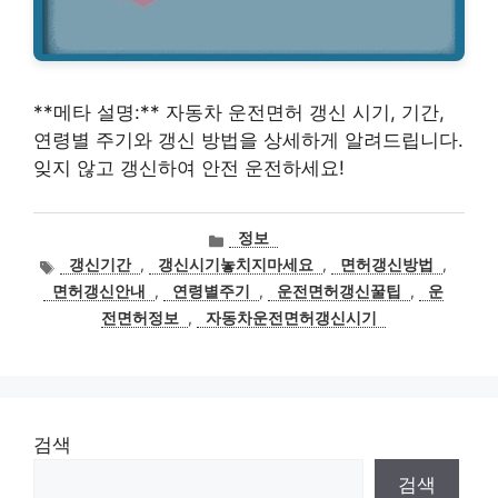
**메타 설명:** 자동차 운전면허 갱신 시기, 기간,
연령별 주기와 갱신 방법을 상세하게 알려드립니다.
잊지 않고 갱신하여 안전 운전하세요!
카
정보
테
태
갱신기간
,
갱신시기놓치지마세요
,
면허갱신방법
,
고
그
면허갱신안내
,
연령별주기
,
운전면허갱신꿀팁
,
운
리
전면허정보
,
자동차운전면허갱신시기
검색
검색