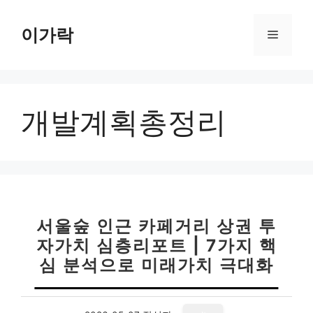
컨
텐
이가락
메
츠
로
뉴
건
너
개발계획총정리
뛰
기
서울숲 인근 카페거리 상권 투
자가치 심층리포트 | 7가지 핵
심 분석으로 미래가치 극대화