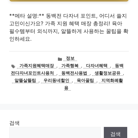
**메타 설명:** 동백전 다자녀 포인트, 어디서 쓸지
고민이신가요? 가족 지원 혜택 매장 총정리! 육아
필수템부터 외식까지, 알뜰하게 사용하는 꿀팁을 확
인하세요.
카
정보
테
태
가족지원혜택매장
,
가족행복
,
다자녀혜택
,
동백
고
그
전다자녀포인트사용처
,
동백전사용법
,
생활정보공유
,
리
알뜰살뜰팁
,
우리동네할인
,
육아꿀팁
,
지역화폐활
용
검색
검색