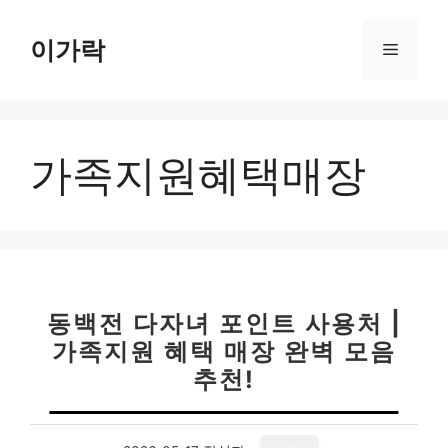
컨
텐
이가락
메
츠
로
뉴
건
너
가족지원혜택매장
뛰
기
동백전 다자녀 포인트 사용처 |
가족지원 혜택 매장 완벽 모음
추천!