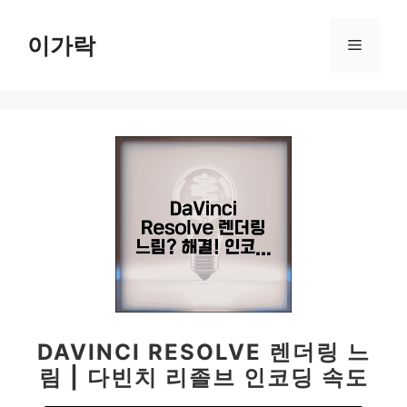
컨
텐
이가락
메
츠
로
뉴
건
너
뛰
기
DAVINCI RESOLVE 렌더링 느
림 | 다빈치 리졸브 인코딩 속도