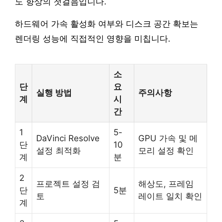
도 향상의 첫걸음입니다.
하드웨어 가속 활성화 여부와 디스크 공간 확보는
렌더링 성능에 직접적인 영향을 미칩니다.
소
단
요
실행 방법
주의사항
계
시
간
1
5-
DaVinci Resolve
GPU 가속 및 메
단
10
설정 최적화
모리 설정 확인
계
분
2
프로젝트 설정 검
해상도, 프레임
단
5분
토
레이트 일치 확인
계