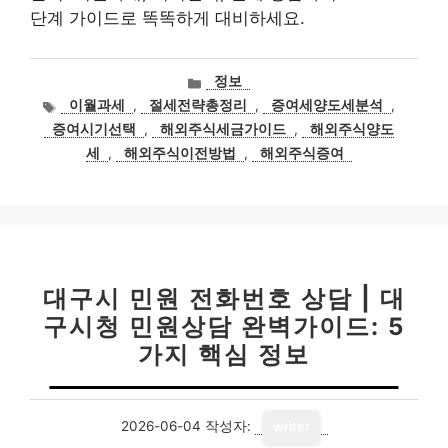
단계 가이드로 똑똑하게 대비하세요.
카
정보
테
태
이월과세
,
절세전략총정리
,
증여세양도세분석
,
고
그
증여시기선택
,
해외주식세금가이드
,
해외주식양도
리
세
,
해외주식이전방법
,
해외주식증여
대구시 민원 전화번호 상담 | 대
구시청 민원상담 완벽가이드: 5
가지 핵심 정보
2026-06-04
작성자:
writer