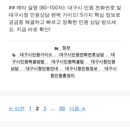
## 메타 설명 (80-100자): 대구시 민원 전화번호 및
대구시청 민원상담 완벽 가이드! 5가지 핵심 정보로
궁금증 해결하고 빠르고 정확한 민원 상담 받으세
요. 지금 바로 확인!
카
정보
테
태
대구시민원가이드
,
대구시민원전화번호상담
,
대
고
그
구시민원해결방법
,
대구시민원해결팁
,
대구시청민원
리
상담
,
대구시청민원안내
,
대구시청민원정보
,
대구시
청민원총정리
페
페
페
페
←
이전
1
2
3
…
88
다음
→
이
이
이
이
지
지
지
지