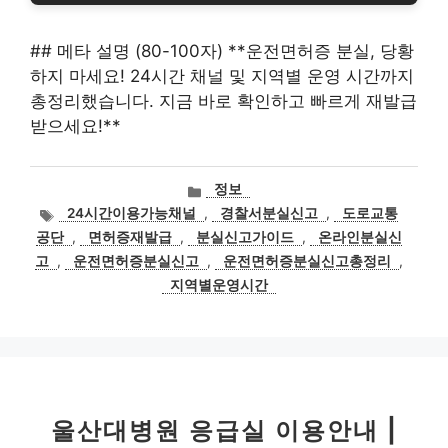
## 메타 설명 (80-100자) **운전면허증 분실, 당황
하지 마세요! 24시간 채널 및 지역별 운영 시간까지
총정리했습니다. 지금 바로 확인하고 빠르게 재발급
받으세요!**
카
정보
테
태
24시간이용가능채널
,
경찰서분실신고
,
도로교통
고
그
공단
,
면허증재발급
,
분실신고가이드
,
온라인분실신
리
고
,
운전면허증분실신고
,
운전면허증분실신고총정리
,
지역별운영시간
울산대병원 응급실 이용안내 |