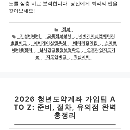
도를 심층 비교 분석합니다. 당신에게 최적의 앱을
찾아보세요!
카
정보
테
태
가성비네비
,
교통정보분석
,
네비게이션앱배터리
고
그
효율비교
,
네비게이션앱추천
,
배터리절약팁
,
스마트
리
네비총정리
,
실시간교통정보정확도
,
오프라인지도기
능
,
지도앱비교
,
최신네비
2026 청년도약계좌 가입팁 A
TO Z: 준비, 절차, 유의점 완벽
총정리