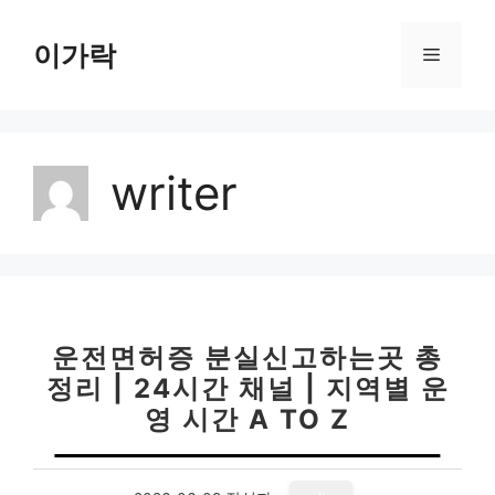
컨
텐
이가락
메
츠
로
뉴
건
너
writer
뛰
기
운전면허증 분실신고하는곳 총
정리 | 24시간 채널 | 지역별 운
영 시간 A TO Z