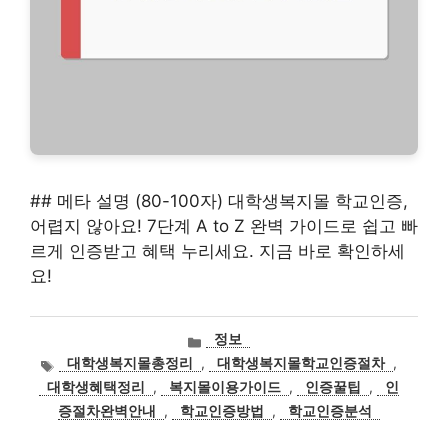
## 메타 설명 (80-100자) 대학생복지몰 학교인증,
어렵지 않아요! 7단계 A to Z 완벽 가이드로 쉽고 빠
르게 인증받고 혜택 누리세요. 지금 바로 확인하세
요!
카
정보
테
태
대학생복지몰총정리
,
대학생복지몰학교인증절차
,
고
그
대학생혜택정리
,
복지몰이용가이드
,
인증꿀팁
,
인
리
증절차완벽안내
,
학교인증방법
,
학교인증분석