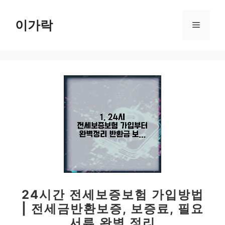
컨
텐
이가락
메
츠
로
뉴
건
너
뛰
기
24시간 전세보증보험 가입방법
| 전세금반환보증, 보증료, 필요
서류 완벽 정리