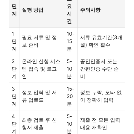
단
요
실행 방법
주의사항
계
시
간
1
10-
필요 서류 및 정
서류 유효기간(3개
단
15
보 준비
월) 확인 필수
계
분
2
온라인 신청 시스
5-
공인인증서 또는
단
템 접속 및 로그
10
간편인증 수단 준
계
인
분
비
3
15-
정보 입력 및 서
정보 누락, 오타 없
단
20
류 업로드
이 정확히 입력
계
분
4
5-
최종 검토 후 신
제출 전 모든 입력
단
10
청서 제출
내용 재확인
계
분