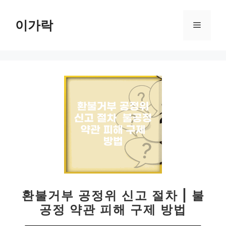
컨
텐
이가락
메
츠
로
뉴
건
너
뛰
기
환불거부 공정위 신고 절차 | 불
공정 약관 피해 구제 방법