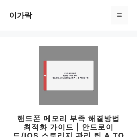
컨
텐
이가락
메
츠
로
뉴
건
너
뛰
기
핸드폰 메모리 부족 해결방법
최적화 가이드 | 안드로이
드/IOS 스토리지 관리 팁 A TO