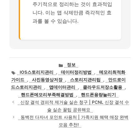
주기적으로 정리하는 것이 효과적입
니다. 이는 앱 삭제만큼 즉각적인 효
과를 볼 수 있습니다.
카
정보
테
태
IOS스토리지관리
,
데이터정리방법
,
메모리최적화
고
그
가이드
,
사진동영상저장
,
스토리지관리팁
,
안드로이
리
드스토리지관리
,
앱데이터관리
,
클라우드저장소활용
,
핸드폰메모리부족해결방법
,
핸드폰용량늘리기
신장 결석 경피적 제거술 실손 청구 | PCNL 신장 결석 수
술 실손 꿀팁 공유해요
동백전 다자녀 포인트 사용처 | 가족지원 혜택 매장 완벽
모음 추천!