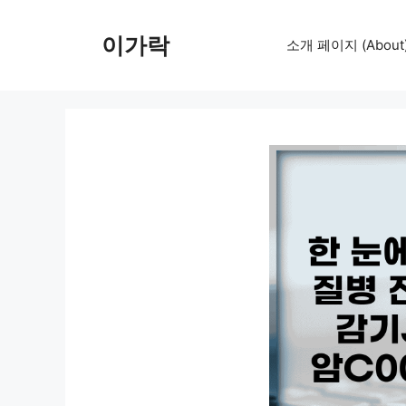
컨
텐
이가락
소개 페이지 (About
츠
로
건
너
뛰
기