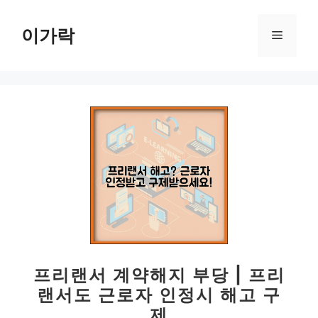
컨
텐
이가락
메
츠
로
뉴
건
너
뛰
기
프리랜서 계약해지 부당 | 프리
랜서도 근로자 인정시 해고 구
제