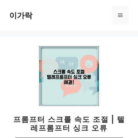
컨
텐
이가락
메
츠
로
뉴
건
너
뛰
기
프롬프터 스크롤 속도 조절 | 텔
레프롬프터 싱크 오류