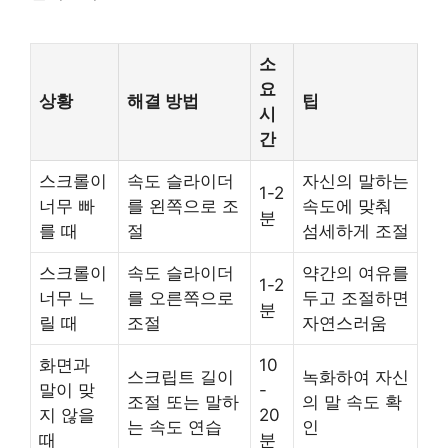
소
요
상황
해결 방법
팁
시
간
스크롤이
속도 슬라이더
자신의 말하는
1-2
너무 빠
를 왼쪽으로 조
속도에 맞춰
분
를 때
절
섬세하게 조절
스크롤이
속도 슬라이더
약간의 여유를
1-2
너무 느
를 오른쪽으로
두고 조절하면
분
릴 때
조절
자연스러움
화면과
10
스크립트 길이
녹화하여 자신
말이 맞
-
조절 또는 말하
의 말 속도 확
지 않을
20
는 속도 연습
인
때
분