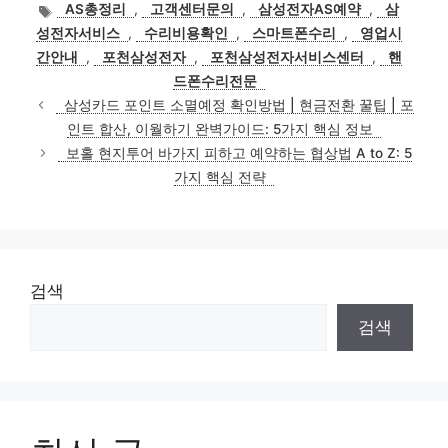
테
태
AS총정리
,
고객센터문의
,
삼성전자AS예약
,
삼
고
그
성전자서비스
,
수리비용확인
,
스마트폰수리
,
영업시
리
간안내
,
포천삼성전자
,
포천삼성전자서비스센터
,
핸
드폰수리전문
삼성카드 포인트 소멸예정 확인방법 | 현금전환 꿀팁 | 포
인트 합산, 이월하기 완벽가이드: 5가지 핵심 정보
보홀 현지투어 바가지 피하고 예약하는 협상법 A to Z: 5
가지 핵심 전략
검색
검색