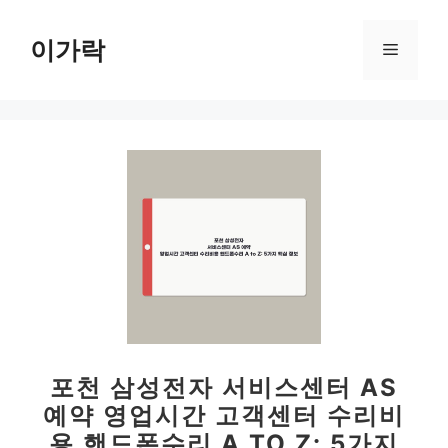
컨
텐
이가락
메
츠
로
뉴
건
너
뛰
기
포천 삼성전자 서비스센터 AS
예약 영업시간 고객센터 수리비
용 핸드폰수리 A TO Z: 5가지