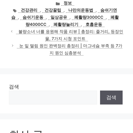
카
정보
테
태
건강관리
,
건강꿀팁
,
나만의운동법
,
숨쉬기연
고
그
습
,
숨쉬기운동
,
일상공유
,
폐활량3000CC
,
폐활
리
량4000CC
,
폐활량늘리기
,
호흡운동
불량소녀 너를 응원해 작품 리뷰 | 총정리: 줄거리, 등장인
물, 7가지 시청 포인트
눈 밑 떨림 원인 완벽정리 총정리 | 마그네슘 부족 등 7가
지 원인 심층분석
검색
검색