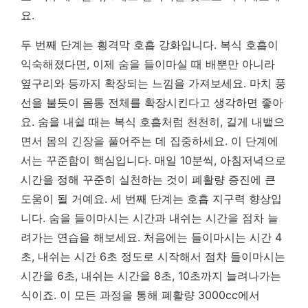
요.
두 번째 단계는 횡격막 호흡 강화입니다. 복식 호흡이
익숙해졌다면, 이제 숨을 들이마실 때 배뿐만 아니라
옆구리와 등까지 확장되는 느낌을 가져보세요. 마치 풍
선을 불듯이 몸통 전체를 확장시킨다고 생각하면 좋아
요. 숨을 내쉴 때는 복식 호흡처럼 천천히, 길게 내뱉으
면서 몸의 긴장을 풀어주는 데 집중하세요. 이 단계에
서는
꾸준함이 핵심
입니다. 매일 10분씩, 아침저녁으로
시간을 정해 꾸준히 실천하는 것이 폐활량 증진에 큰
도움이 될 거예요. 세 번째 단계는 호흡 지구력 향상입
니다. 숨을 들이마시는 시간과 내쉬는 시간을 점차 늘
려가는 연습을 해보세요. 처음에는 들이마시는 시간 4
초, 내쉬는 시간 6초 정도로 시작해서 점차 들이마시는
시간을 6초, 내쉬는 시간을 8초, 10초까지 늘려나가는
식이죠. 이 모든 과정을 통해 폐활량 3000cc에서