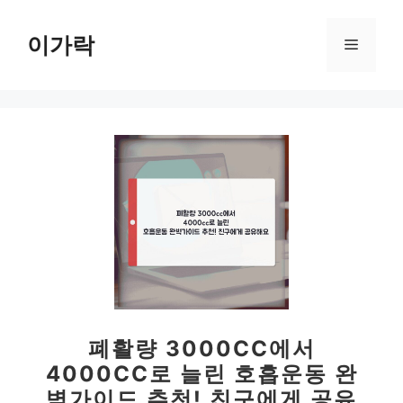
컨
텐
이가락
메
츠
로
뉴
건
너
뛰
기
폐활량 3000CC에서
4000CC로 늘린 호흡운동 완
벽가이드 추천! 친구에게 공유