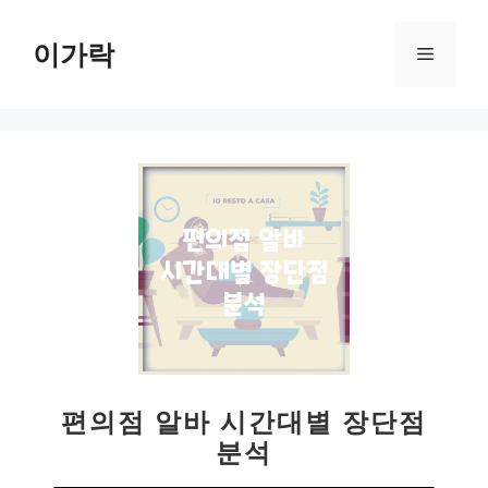
컨
텐
이가락
메
츠
로
뉴
건
너
뛰
기
편의점 알바 시간대별 장단점
분석