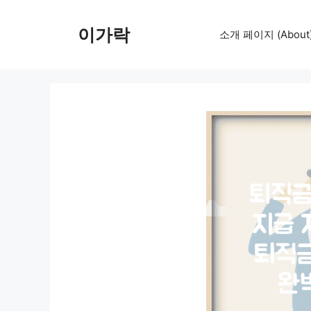
컨
텐
이가락
소개 페이지 (About
츠
로
건
너
뛰
기