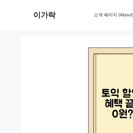
컨
텐
이가락
소개 페이지 (About
츠
로
건
너
뛰
기