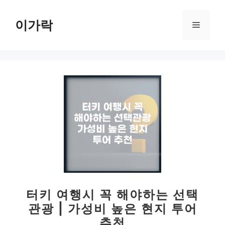
컨
텐
이가락
메
츠
로
뉴
건
너
뛰
기
터키 여행시 꼭 해야하는 선택
관광 | 가성비 높은 현지 투어
추천