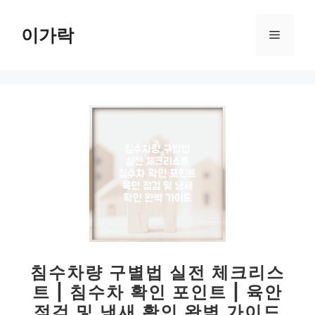
컨
텐
이가락
메
츠
로
뉴
건
너
뛰
기
침수차량 구별법 실전 체크리스
트 | 침수차 확인 포인트 | 육안
점검 및 냄새 확인 완벽 가이드