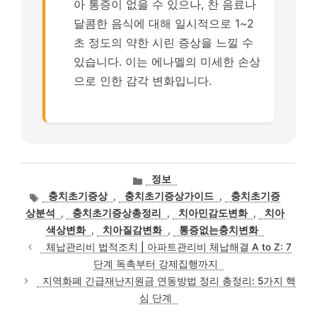
아 통증이 없을 수 있으나, 찬 음료나
달콤한 음식에 대해 일시적으로 1~2
초 정도의 약한 시린 증상을 느낄 수
있습니다. 이는 에나멜의 미세한 손상
으로 인한 감각 변화입니다.
카
정보
테
태
충치초기증상
,
충치초기증상가이드
,
충치초기증
고
그
상분석
,
충치초기증상총정리
,
치아민감도변화
,
치아
리
색상변화
,
치아질감변화
,
통증없는충치변화
체납관리비 법적조치 | 아파트관리비 체납해결 A to Z: 7
단계 독촉부터 강제집행까지
지역화폐 긴급재난지원금 연동방법 정리 총정리: 5가지 핵
심 단계