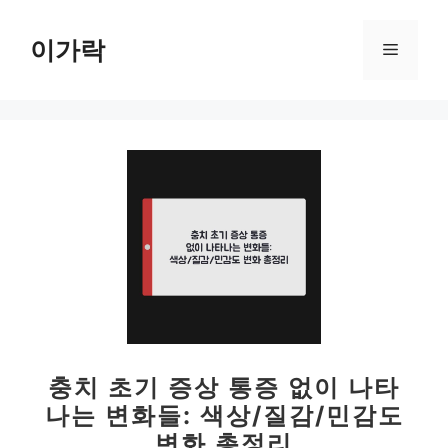
컨
텐
이가락
메
츠
로
뉴
건
너
뛰
기
충치 초기 증상 통증 없이 나타
나는 변화들: 색상/질감/민감도
변화 총정리