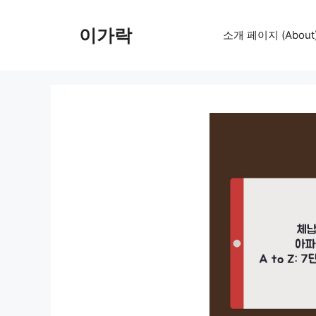
컨
텐
이가락
소개 페이지 (About
츠
로
건
너
뛰
기