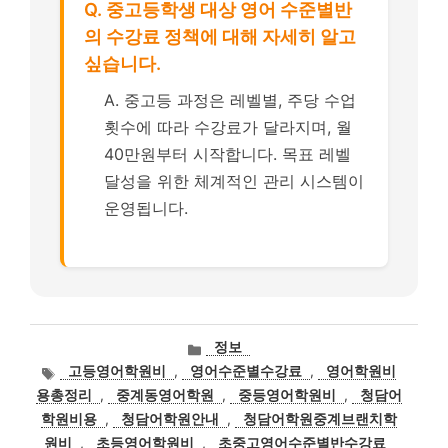
Q. 중고등학생 대상 영어 수준별반
의 수강료 정책에 대해 자세히 알고
싶습니다.
A. 중고등 과정은 레벨별, 주당 수업
횟수에 따라 수강료가 달라지며, 월
40만원부터 시작합니다. 목표 레벨
달성을 위한 체계적인 관리 시스템이
운영됩니다.
카
정보
테
태
고등영어학원비
,
영어수준별수강료
,
영어학원비
고
그
용총정리
,
중계동영어학원
,
중등영어학원비
,
청담어
리
학원비용
,
청담어학원안내
,
청담어학원중계브랜치학
원비
,
초등영어학원비
,
초중고영어수준별반수강료