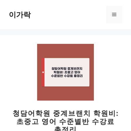
컨
텐
이가락
메
츠
로
뉴
건
너
뛰
기
청담어학원 중계브랜치 학원비:
초중고 영어 수준별반 수강료
총정리