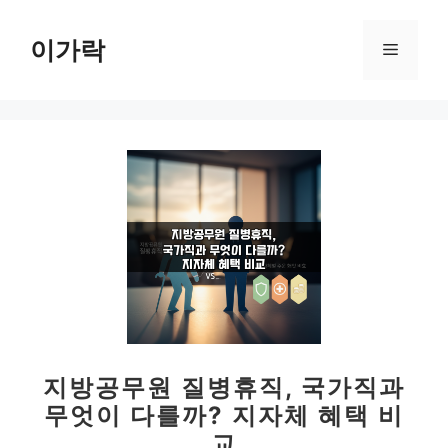
컨
텐
이가락
메
츠
로
뉴
건
너
뛰
기
지방공무원 질병휴직, 국가직과
무엇이 다를까? 지자체 혜택 비
교