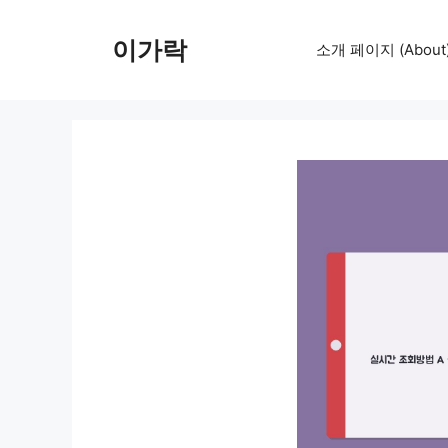
컨
텐
이가락
소개 페이지 (About
츠
로
건
너
뛰
기