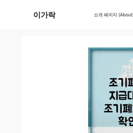
컨
텐
이가락
소개 페이지 (About
츠
로
건
너
뛰
기