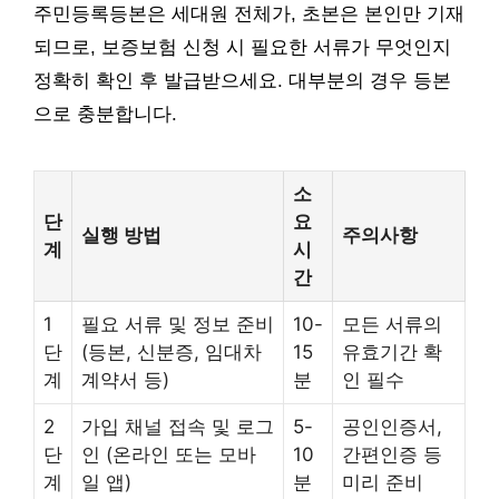
주민등록등본은 세대원 전체가, 초본은 본인만 기재
되므로, 보증보험 신청 시 필요한 서류가 무엇인지
정확히 확인 후 발급받으세요. 대부분의 경우 등본
으로 충분합니다.
소
단
요
실행 방법
주의사항
계
시
간
1
필요 서류 및 정보 준비
10-
모든 서류의
단
(등본, 신분증, 임대차
15
유효기간 확
계
계약서 등)
분
인 필수
2
가입 채널 접속 및 로그
5-
공인인증서,
단
인 (온라인 또는 모바
10
간편인증 등
계
일 앱)
분
미리 준비