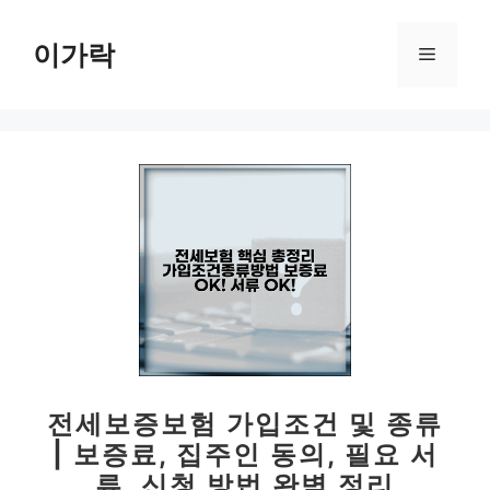
컨
텐
이가락
메
츠
로
뉴
건
너
뛰
기
전세보증보험 가입조건 및 종류
| 보증료, 집주인 동의, 필요 서
류, 신청 방법 완벽 정리