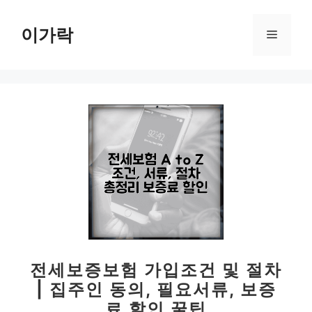
컨
텐
이가락
메
츠
로
뉴
건
너
뛰
기
전세보증보험 가입조건 및 절차
| 집주인 동의, 필요서류, 보증
료 할인 꿀팁