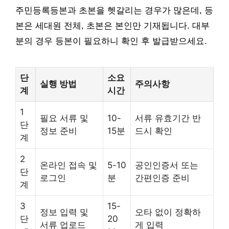
주민등록등본과 초본을 헷갈리는 경우가 많은데, 등
본은 세대원 전체, 초본은 본인만 기재됩니다. 대부
분의 경우 등본이 필요하니 확인 후 발급받으세요.
단
소요
실행 방법
주의사항
계
시간
1
필요 서류 및
10-
서류 유효기간 반
단
정보 준비
15분
드시 확인
계
2
온라인 접속 및
5-10
공인인증서 또는
단
로그인
분
간편인증 준비
계
3
15-
정보 입력 및
오타 없이 정확하
단
20
서류 업로드
게 입력