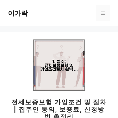
컨
텐
이가락
메
츠
로
뉴
건
너
뛰
기
전세보증보험 가입조건 및 절차
| 집주인 동의, 보증료, 신청방
법 총정리