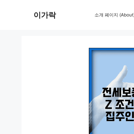
컨
텐
이가락
소개 페이지 (About
츠
로
건
너
뛰
기