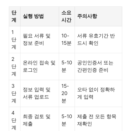
단
소요
실행 방법
주의사항
계
시간
1
필요 서류 및
10-
서류 유효기간 반
단
정보 준비
15분
드시 확인
계
2
온라인 접속 및
5-10
공인인증서 또는
단
로그인
분
간편인증 준비
계
3
15-
정보 입력 및
오타 없이 정확하
단
20
서류 업로드
게 입력
계
분
4
최종 검토 및
5-10
제출 전 모든 항목
단
제출
분
재확인
계