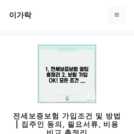
컨
텐
이가락
메
츠
로
뉴
건
너
뛰
기
전세보증보험 가입조건 및 방법
| 집주인 동의, 필요서류, 비용
비교 총정리