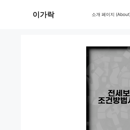
컨
텐
이가락
소개 페이지 (About
츠
로
건
너
뛰
기