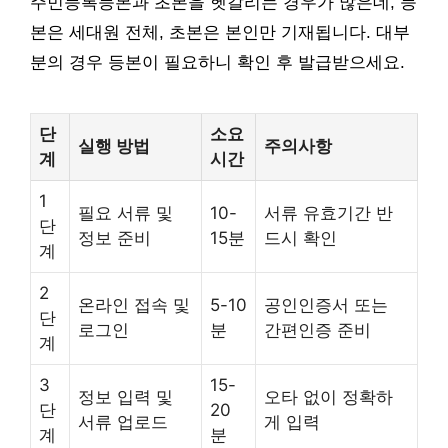
주민등록등본과 초본을 헷갈리는 경우가 많은데, 등
본은 세대원 전체, 초본은 본인만 기재됩니다. 대부
분의 경우 등본이 필요하니 확인 후 발급받으세요.
단
소요
실행 방법
주의사항
계
시간
1
필요 서류 및
10-
서류 유효기간 반
단
정보 준비
15분
드시 확인
계
2
온라인 접속 및
5-10
공인인증서 또는
단
로그인
분
간편인증 준비
계
3
15-
정보 입력 및
오타 없이 정확하
단
20
서류 업로드
게 입력
계
분