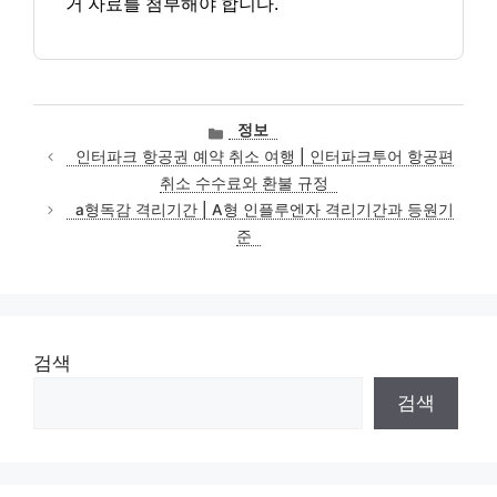
거 자료를 첨부해야 합니다.
카
정보
테
인터파크 항공권 예약 취소 여행 | 인터파크투어 항공편
고
취소 수수료와 환불 규정
리
a형독감 격리기간 | A형 인플루엔자 격리기간과 등원기
준
검색
검색