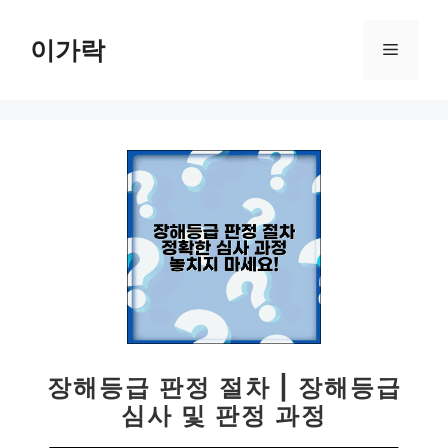
컨
텐
이가락
메
츠
로
뉴
건
너
뛰
기
장해등급 판정 절차 | 장해등급
심사 및 판정 과정